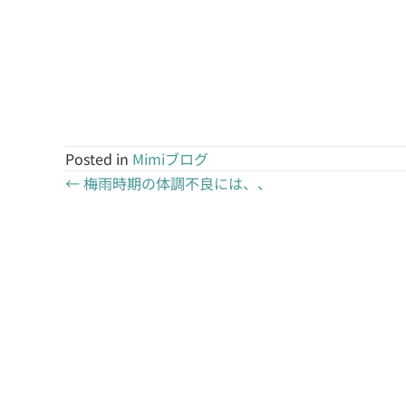
Posted in
Mimiブログ
← 梅雨時期の体調不良には、、
P
o
s
t
s
n