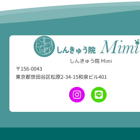
a
v
i
g
a
しんきゅう院 Mimi
〒156-0043
t
東京都世田谷区松原2-34-15和泉ビル401
i
o
n