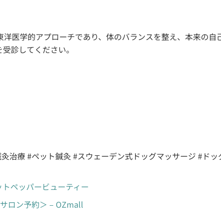
東洋医学的アプローチであり、体のバランスを整え、本来の自
を受診してください。
前 #鍼灸治療 #ペット鍼灸 #スウェーデン式ドッグマッサージ #ドッ
ホットペッパービューティー
ロン予約＞ – OZmall