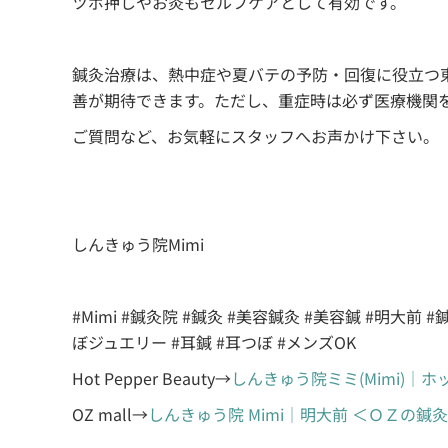
ツボ押しやお灸もセルフケアとして有効です。
鍼灸治療は、熱中症や夏バテの予防・回復に役立つ
善が期待できます。ただし、重症時は必ず医療機関
ご質問など、お気軽にスタッフへお声かけ下さい。
しんきゅう院Mimi
#Mimi #鍼灸院 #鍼灸 #美容鍼灸 #美容鍼 #明大
ぼジュエリー #耳鍼 #耳つぼ #メンズOK
Hot Pepper Beauty→
しんきゅう院ミミ(Mimi)｜
OZ mall→
しんきゅう院 Mimi｜明大前 ＜ＯＺの鍼灸サ